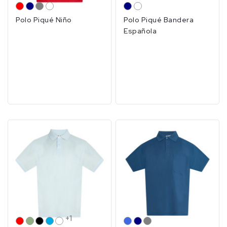
ROJO
MARINO
GRIS
BLANCO
MARINO
BLANCO
Polo Piqué Niño
Polo Piqué Bandera
Española
+1
ROJO
PISTACHO
NEGRO
CELESTE
BLANCO
ROYAL
MARINO
GRIS