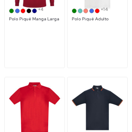
+4
+14
VERDE
ROYAL
ROJO
NEGRO
MARINO
VERDE
TURQUESA
SALMÓN
ROYAL
ROJO
Polo Piqué Manga Larga
Polo Piqué Adulto