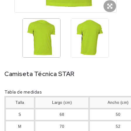
Camiseta Técnica STAR
Tabla de medidas
Talla
Largo (cm)
Ancho (cm)
S
68
50
M
70
52