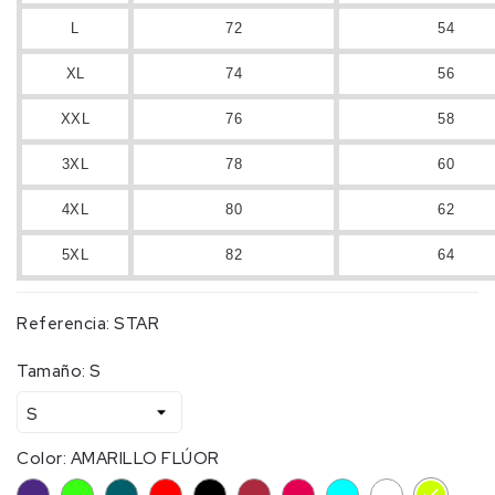
L
72
54
XL
74
56
XXL
76
58
3XL
78
60
4XL
80
62
5XL
82
64
Referencia:
STAR
Tamaño: S
Color: AMARILLO FLÚOR
VIOLETA
VERDE
LIGHT
ROJO
NEGRO
GRANATE
FUCSIA
CIAN
BLANCO
AMARILL